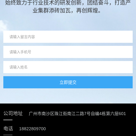
始终致力于行业技术的研发创新，团结奋斗，打造产
业集群添砖加瓦，再创辉煌。
立即提交
公司地址
广州市南沙区珠江街南江二路7号自编4栋第六层601
电话
18822809700