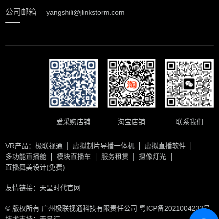
公司邮箱
yangshili@jlinkstorm.com
爱采购店铺
淘宝店铺
联系我们
VR产品：
极联视通
虚拟制片导播一体机
虚拟直播软件
多功能直播舱
模块直播车
服务租赁
摄像灯光
直播舞美设计(免费)
友情链接：
天呈时代官网
© 版权所有 广州极联视通科技有限责任公司
粤ICP备2021004233号
技术支持：天呈汇