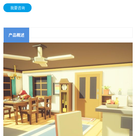
我要咨询
产品概述