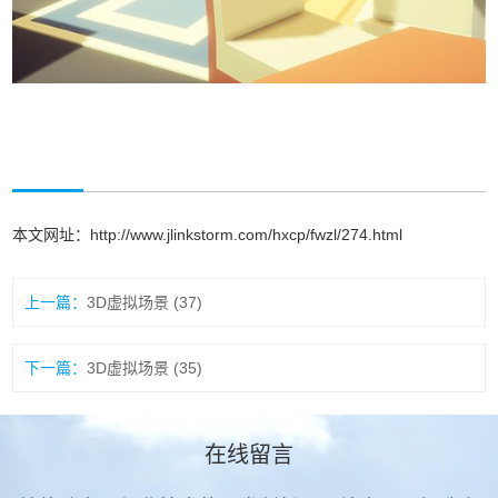
本文网址：
http://www.jlinkstorm.com/hxcp/fwzl/274.html
上一篇：
3D虚拟场景 (37)
下一篇：
3D虚拟场景 (35)
在线留言