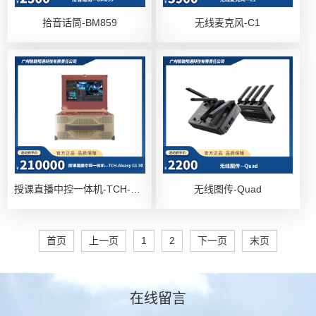
拾音话筒-BM859
无线麦克风-C1
授课直播中控一体机-TCH-Aieasy G1 3D
无线图传-Quad
首页
上一页
1
2
下一页
末页
在线留言