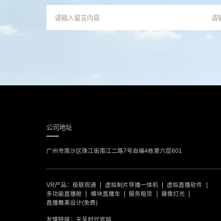
公司地址
广州市南沙区珠江街南江二路7号自编4栋第六层601
VR产品：
极联视通
虚拟制片导播一体机
虚拟直播软件
多功能直播舱
模块直播车
服务租赁
摄像灯光
直播舞美设计(免费)
友情链接：
天呈时代官网