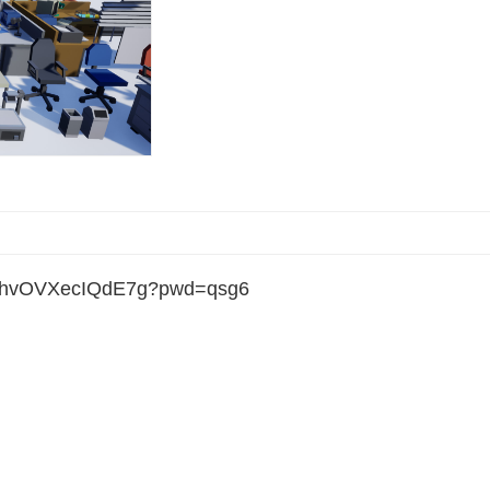
zphvOVXecIQdE7g?pwd=qsg6